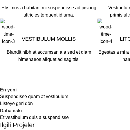
Elis mus a habitant mi suspendisse adipiscing
Vestibulum
ultricies torquent id urna.
primis ult
VESTIBULUM MOLLIS
LIT
Blandit nibh at accumsan a a sed et diam
Egestas a mi a
himenaeos aliquet ad sagittis.
nam
En yeni
Suspendisse quam at vestibulum
Listeye geri dön
Daha eski
Et vestibulum quis a suspendisse
İlgili Projeler