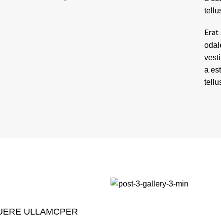
tellu
Erat 
odal
vest
a es
tellu
UERE ULLAMCPER