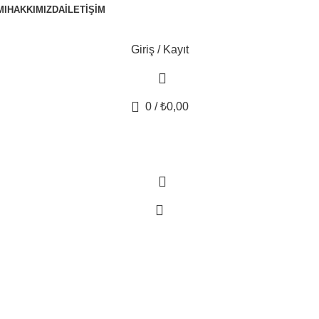
MI
HAKKIMIZDA
İLETIŞIM
Giriş / Kayıt
0
/
₺
0,00