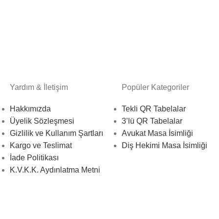
Yardım & İletişim
Popüler Kategoriler
Hakkımızda
Tekli QR Tabelalar
Üyelik Sözleşmesi
3’lü QR Tabelalar
Gizlilik ve Kullanım Şartları
Avukat Masa İsimliği
Kargo ve Teslimat
Diş Hekimi Masa İsimliği
İade Politikası
K.V.K.K. Aydınlatma Metni