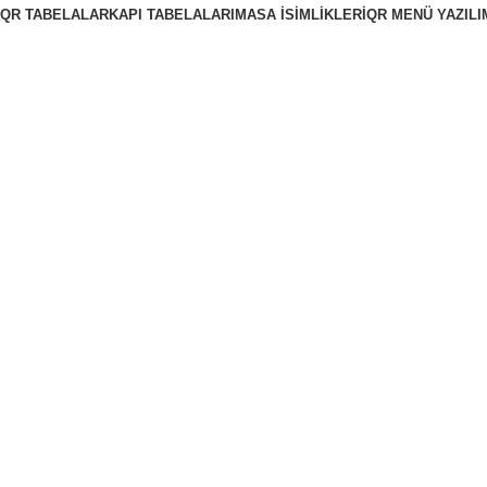
QR TABELALAR
KAPI TABELALARI
MASA İSIMLIKLERI
QR MENÜ YAZILI