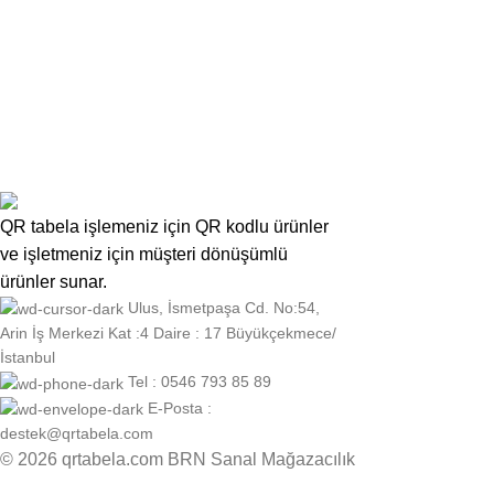
Furniture
A lacus bibendum pulvinar
QR tabela işlemeniz için QR kodlu ürünler
ve işletmeniz için müşteri dönüşümlü
ürünler sunar.
Ulus, İsmetpaşa Cd. No:54,
Arin İş Merkezi Kat :4 Daire : 17 Büyükçekmece/
İstanbul
Tel : 0546 793 85 89
E-Posta :
destek@qrtabela.com
© 2026 qrtabela.com BRN Sanal Mağazacılık