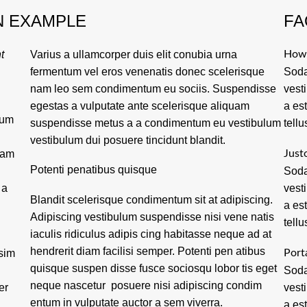
N EXAMPLE
FA
t
Varius a ullamcorper duis elit conubia urna
How 
fermentum vel eros venenatis donec scelerisque
Soda
nam leo sem condimentum eu sociis. Suspendisse
vest
egestas a vulputate ante scelerisque aliquam
a es
tum
suspendisse metus a a condimentum eu vestibulum
tellu
vestibulum dui posuere tincidunt blandit.
lam
Just
Potenti penatibus quisque
Soda
 a
vest
Blandit scelerisque condimentum sit at adipiscing.
a es
Adipiscing vestibulum suspendisse nisi vene natis
tellu
iaculis ridiculus adipis cing habitasse neque ad at
hendrerit diam facilisi semper. Potenti pen atibus
ssim
Port
quisque suspen disse fusce sociosqu lobor tis eget
Soda
neque nascetur posuere nisi adipiscing condim
er
vest
entum in vulputate auctor a sem viverra.
a es