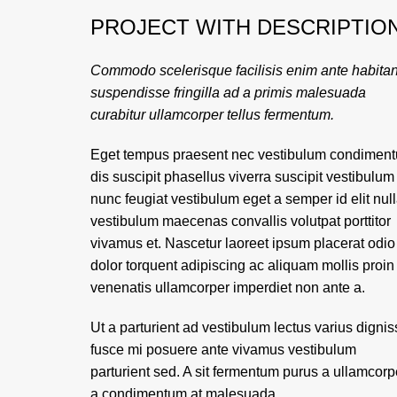
PROJECT WITH DESCRIPTIO
Commodo scelerisque facilisis enim ante habitan
suspendisse fringilla ad a primis malesuada
curabitur ullamcorper tellus fermentum.
Eget tempus praesent nec vestibulum condimen
dis suscipit phasellus viverra suscipit vestibulum
nunc feugiat vestibulum eget a semper id elit nul
vestibulum maecenas convallis volutpat porttitor
vivamus et. Nascetur laoreet ipsum placerat odio
dolor torquent adipiscing ac aliquam mollis proin
venenatis ullamcorper imperdiet non ante a.
Ut a parturient ad vestibulum lectus varius digni
fusce mi posuere ante vivamus vestibulum
parturient sed. A sit fermentum purus a ullamcorp
a condimentum at malesuada.