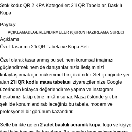
Stok kodu:
QR 2 KPA
Kategoriler:
2'li QR Tabelalar
,
Baskılı
Kupa
Paylaş:
AÇIKLAMA
DEĞERLENDIRMELER (0)
ÜRÜN HAZIRLAMA SÜRECI
Açıklama
Özel Tasarımlı 2’li QR Tabela ve Kupa Seti
Özel olarak tasarlanmış bu set, hem kurumsal imajınızı
güçlendirmek hem de danışanlarınızla iletişiminizi
kolaylaştırmak için mükemmel bir çözümdür. Set içeriğinde yer
alan
2’li QR kodlu masa tabelası
, ziyaretçilerinize Google
üzerinden kolayca değerlendirme yapma ve Instagram
hesabınızı takip etme imkânı sunar. Masa üstünde şık bir
şekilde konumlandırabileceğiniz bu tabela, modern ve
profesyonel bir görünüm kazandırır.
Setle birlikte gelen
2 adet baskılı seramik kupa
, logo ve kişiye