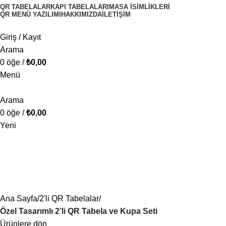
QR TABELALAR
KAPI TABELALARI
MASA İSIMLIKLERI
QR MENÜ YAZILIMI
HAKKIMIZDA
İLETIŞIM
Giriş / Kayıt
Arama
0
öğe
/
₺
0,00
Menü
Arama
0
öğe
/
₺
0,00
Yeni
Ana Sayfa
2'li QR Tabelalar
Özel Tasarımlı 2’li QR Tabela ve Kupa Seti
Ürünlere dön