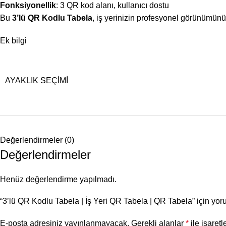
Fonksiyonellik
: 3 QR kod alanı, kullanıcı dostu
Bu
3’lü QR Kodlu Tabela
, iş yerinizin profesyonel görünümünü
Ek bilgi
AYAKLIK SEÇIMI
Değerlendirmeler (0)
Değerlendirmeler
Henüz değerlendirme yapılmadı.
“3’lü QR Kodlu Tabela | İş Yeri QR Tabela | QR Tabela” için yoru
E-posta adresiniz yayınlanmayacak.
Gerekli alanlar
*
ile işaretl