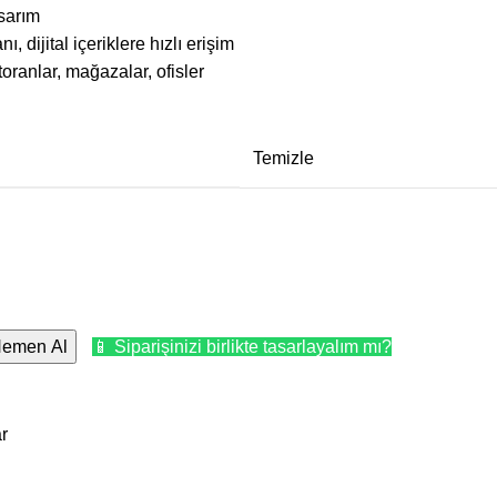
asarım
ı, dijital içeriklere hızlı erişim
estoranlar, mağazalar, ofisler
Temizle
emen Al
📱 Siparişinizi birlikte tasarlayalım mı?
r