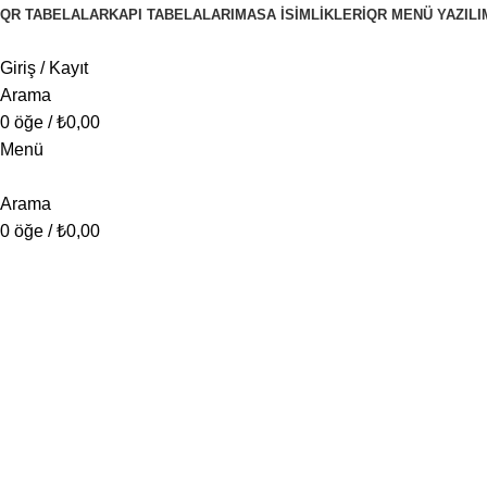
QR TABELALAR
KAPI TABELALARI
MASA İSIMLIKLERI
QR MENÜ YAZILI
Giriş / Kayıt
Arama
0
öğe
/
₺
0,00
Menü
Arama
0
öğe
/
₺
0,00