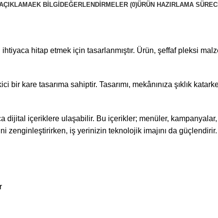
AÇIKLAMA
EK BILGI
DEĞERLENDIRMELER (0)
ÜRÜN HAZIRLAMA SÜREC
rlü ihtiyaca hitap etmek için tasarlanmıştır. Ürün, şeffaf pleksi
ci bir kare tasarıma sahiptir. Tasarımı, mekânınıza şıklık katark
 dijital içeriklere ulaşabilir. Bu içerikler; menüler, kampanyalar,
zenginleştirirken, iş yerinizin teknolojik imajını da güçlendirir.
r