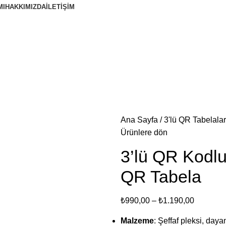
MI
HAKKIMIZDA
İLETIŞIM
Ana Sayfa
3'lü QR Tabelalar
Ürünlere dön
3’lü QR Kodlu 
QR Tabela
₺
990,00
–
₺
1.190,00
Malzeme
: Şeffaf pleksi, dayan