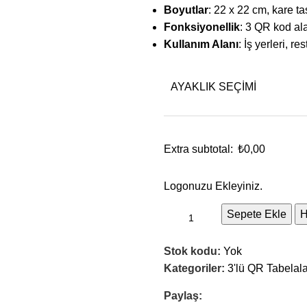
Boyutlar
: 22 x 22 cm, kare t
Fonksiyonellik
: 3 QR kod alan
Kullanım Alanı
: İş yerleri, r
AYAKLIK SEÇIMI
Extra subtotal:
₺
0,00
Logonuzu Ekleyiniz.
Sepete Ekle
H
Stok kodu:
Yok
Kategoriler:
3'lü QR Tabelala
Paylaş: