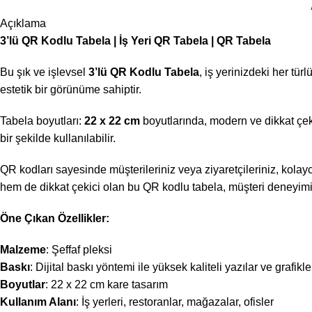
Açıklama
3’lü QR Kodlu Tabela | İş Yeri QR Tabela | QR Tabela
Bu şık ve işlevsel
3’lü QR Kodlu Tabela
, iş yerinizdeki her tü
estetik bir görünüme sahiptir.
Tabela boyutları:
22 x 22 cm
boyutlarında, modern ve dikkat çeki
bir şekilde kullanılabilir.
QR kodları sayesinde müşterileriniz veya ziyaretçileriniz, kolayca
hem de dikkat çekici olan bu QR kodlu tabela, müşteri deneyimini 
Öne Çıkan Özellikler:
Malzeme
: Şeffaf pleksi
Baskı
: Dijital baskı yöntemi ile yüksek kaliteli yazılar ve grafikle
Boyutlar
: 22 x 22 cm kare tasarım
Kullanım Alanı
: İş yerleri, restoranlar, mağazalar, ofisler