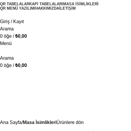
QR TABELALAR
KAPI TABELALARI
MASA İSIMLIKLERI
QR MENÜ YAZILIMI
HAKKIMIZDA
İLETIŞIM
Giriş / Kayıt
Arama
0
öğe
/
₺
0,00
Menü
Arama
0
öğe
/
₺
0,00
Ana Sayfa
Masa İsimlikleri
Ürünlere dön