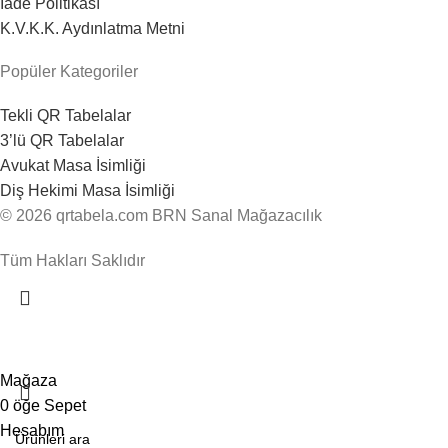
İade Politikası
K.V.K.K. Aydınlatma Metni
Popüler Kategoriler
Tekli QR Tabelalar
3’lü QR Tabelalar
Avukat Masa İsimliği
Diş Hekimi Masa İsimliği
© 2026 qrtabela.com BRN Sanal Mağazacılık
Tüm Hakları Saklıdır
500 ₺ Üzeri Ücretsiz Kargo!
Mağaza
0
öğe
Sepet
Hesabım