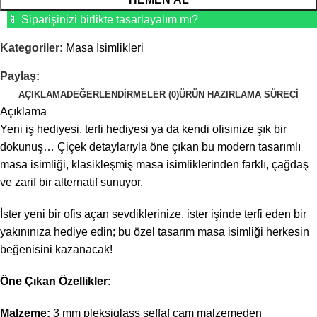
📱 Siparişinizi birlikte tasarlayalım mı?
Kategoriler:
Masa İsimlikleri
Paylaş:
AÇIKLAMA
DEĞERLENDIRMELER (0)
ÜRÜN HAZIRLAMA SÜRECI
Açıklama
Yeni iş hediyesi, terfi hediyesi ya da kendi ofisinize şık bir
dokunuş… Çiçek detaylarıyla öne çıkan bu modern tasarımlı
masa isimliği, klasikleşmiş masa isimliklerinden farklı, çağdaş
ve zarif bir alternatif sunuyor.
İster yeni bir ofis açan sevdiklerinize, ister işinde terfi eden bir
yakınınıza hediye edin; bu özel tasarım masa isimliği herkesin
beğenisini kazanacak!
Öne Çıkan Özellikler:
Malzeme:
3 mm pleksiglass şeffaf cam malzemeden