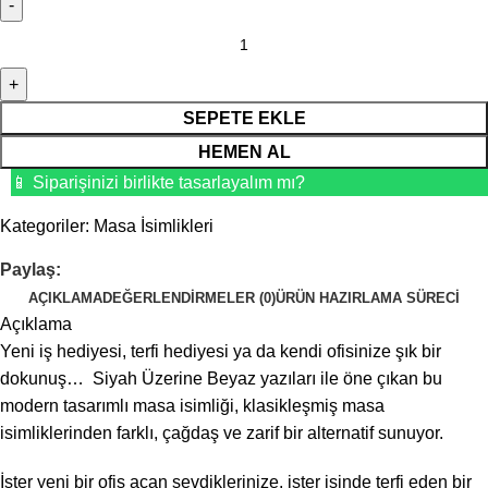
SEPETE EKLE
HEMEN AL
📱 Siparişinizi birlikte tasarlayalım mı?
Kategoriler:
Masa İsimlikleri
Paylaş:
AÇIKLAMA
DEĞERLENDIRMELER (0)
ÜRÜN HAZIRLAMA SÜRECI
Açıklama
Yeni iş hediyesi, terfi hediyesi ya da kendi ofisinize şık bir
dokunuş… Siyah Üzerine Beyaz yazıları ile öne çıkan bu
modern tasarımlı masa isimliği, klasikleşmiş masa
isimliklerinden farklı, çağdaş ve zarif bir alternatif sunuyor.
İster yeni bir ofis açan sevdiklerinize, ister işinde terfi eden bir