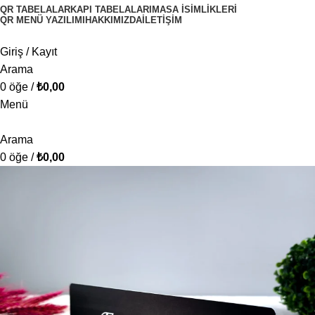
QR TABELALAR
KAPI TABELALARI
MASA İSIMLIKLERI
QR MENÜ YAZILIMI
HAKKIMIZDA
İLETIŞIM
Giriş / Kayıt
Arama
0
öğe
/
₺
0,00
Menü
Arama
0
öğe
/
₺
0,00